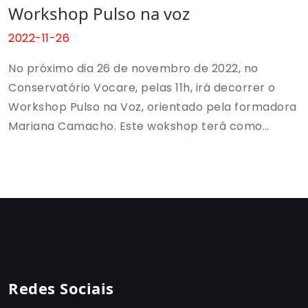
Workshop Pulso na voz
2022-11-26
No próximo dia 26 de novembro de 2022, no
Conservatório Vocare, pelas 11h, irá decorrer o
Workshop Pulso na Voz, orientado pela formadora
Mariana Camacho. Este wokshop terá como
objetivo, explorar tudo o que pulsa em nós, quer
fisicamente quer simbolicamente. Os conteúdos
abordar, servirão de complemento às aulas de
canto do curriculum do aluno.
Redes Sociais