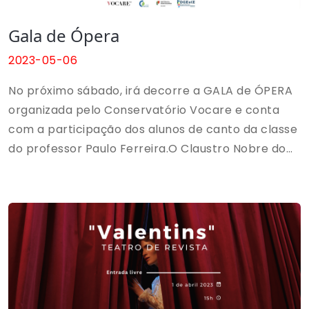
Gala de Ópera
2023-05-06
No próximo sábado, irá decorre a GALA de ÓPERA
organizada pelo Conservatório Vocare e conta
com a participação dos alunos de canto da classe
do professor Paulo Ferreira.O Claustro Nobre do
Mosteiro de São Bento da Vitória no Porto, será o
local que irá acolher este evento, que nos
transportará para uma viagem temporal, no qual
serão interpretadas algumas das mais famosas
Árias e Duetos de Ópera da História da Música.