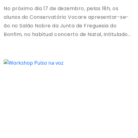
No próximo dia 17 de dezembro, pelas 18h, os
alunos do Conservatório Vocare apresentar-se-
ão no Salão Nobre da Junta de Freguesia do
Bonfim, no habitual concerto de Natal, intitulado
“Cantar o Natal do Barroco à Broadway”. Neste
espetáculo dedicado ao Natal, o público presente
terá a oportunidade de visitar um repertório que
eleva o espírito através da música de índole
Barroca até à Broadway de Nova Iorque,
assumindo a voz como a maior protagonista.