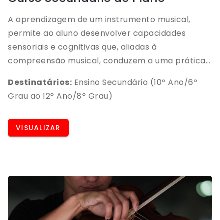
A aprendizagem de um instrumento musical,
permite ao aluno desenvolver capacidades
sensoriais e cognitivas que, aliadas à
compreensão musical, conduzem a uma prática
prazerosa dos vários géneros musicais, estilos e
Destinatários:
Ensino Secundário (10º Ano/6º
épocas da História da Música.O estudo de um
Grau ao 12º Ano/8º Grau)
instrumento é um caminho para a felicidade, que
promove autonomia, socialização e realização
VISUALIZAR
pessoal.