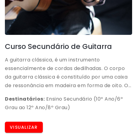
Curso Secundário de Guitarra
A guitarra clássica, é um instrumento
essencialmente de cordas dedilhadas. O corpo
da guitarra clássica é constituído por uma caixa
de ressonância em madeira em forma de oito. O
braço possui trastes, barras em metal que
Destinatários:
Ensino Secundário (10º Ano/6º
dividem o braço da guitarra e definem a altura
Grau ao 12º Ano/8º Grau)
dos sons. A guitarra tem uma grande
versatilidade tímbrica, possibilitando a
VISUALIZAR
exploração da sua sonoridade.