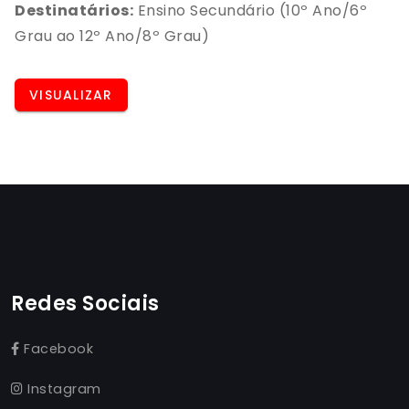
Destinatários:
Ensino Secundário (10º Ano/6º
por 4 cordas, produz um som brilhante e
Grau ao 12º Ano/8º Grau)
assemelha-se ao soprano da voz humana. Os
primeiros surgiram em Itália meados o século XVI
VISUALIZAR
e início do século XVII e foram atribuídos ao
construtor italiano Gasparo de Saló. Os
construtores mais conceituados são de três
famílias da cidade Italiana de Cremona, Amati,
Guarneri e Stradivarius.
Redes Sociais
Facebook
Instagram